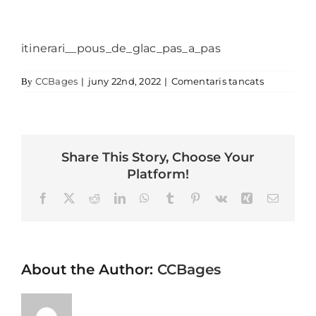
itinerari__pous_de_glac_pas_a_pas
a itinerar
CCBages
|
juny 22nd, 2022
|
Comentaris tancats
By
Share This Story, Choose Your
Platform!
Facebook
X
Reddit
LinkedIn
WhatsApp
Tumblr
Pinterest
Vk
Xing
Email
About the Author:
CCBages