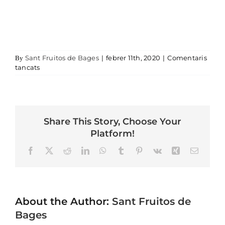
Sant Fruitos de Bages
|
febrer 11th, 2020
|
Comentaris
By
a DSC06912
tancats
Share This Story, Choose Your
Platform!
Facebook
X
Reddit
LinkedIn
WhatsApp
Tumblr
Pinterest
Vk
Xing
Email
About the Author:
Sant Fruitos de
Bages