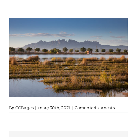
a BT18_03
CCBages
|
març 30th, 2021
|
Comentaris tancats
By