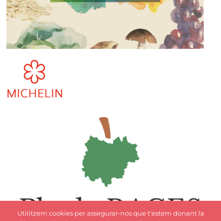
Utilitzem cookies per assegurar-nos que t'estem donant la