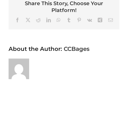
Share This Story, Choose Your
Platform!
Facebook
X
Reddit
LinkedIn
WhatsApp
Tumblr
Pinterest
Vk
Xing
Email
About the Author:
CCBages