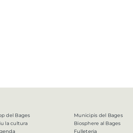
op del Bages
Municipis del Bages
iu la cultura
Biosphere al Bages
genda
Fulleteria