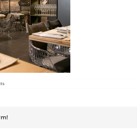
a Restaurant To+
ts
rm!