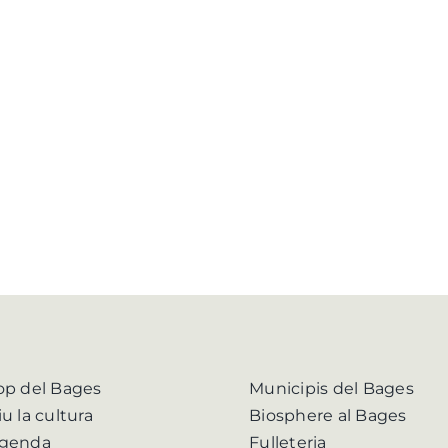
op del Bages
Municipis del Bages
iu la cultura
Biosphere al Bages
genda
Fulleteria