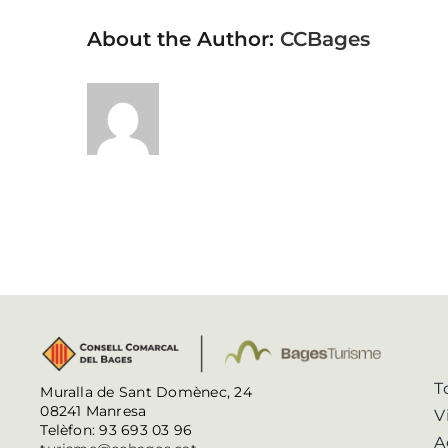
About the Author:
CCBages
T
Muralla de Sant Domènec, 24
08241 Manresa
V
Telèfon: 93 693 03 96
A