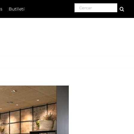
Search for:
ls
Butlletí
Natura
Cultura
Gastronomia