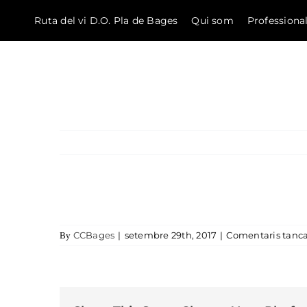
Ruta del vi D.O. Pla de Bages
Qui som
Professiona
El Bages
Skip to content
CCBages
|
setembre 29th, 2017
|
Comentaris tanca
By