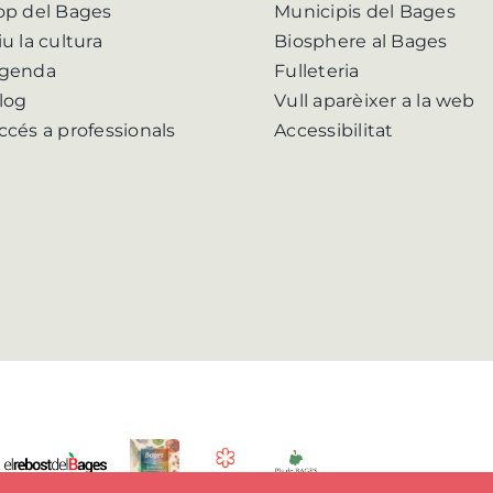
op del Bages
Municipis del Bages
iu la cultura
Biosphere al Bages
genda
Fulleteria
log
Vull aparèixer a la web
ccés a professionals
Accessibilitat