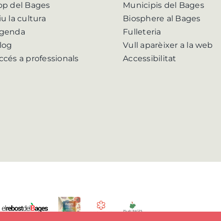
op del Bages
Municipis del Bages
iu la cultura
Biosphere al Bages
genda
Fulleteria
log
Vull aparèixer a la web
ccés a professionals
Accessibilitat