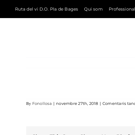
Ruta del vi D.O. Pla de Bages
Qui som
Professiona
El Bages
Skip to content
Fonollosa
|
novembre 27th, 2018
|
Comentaris tan
By