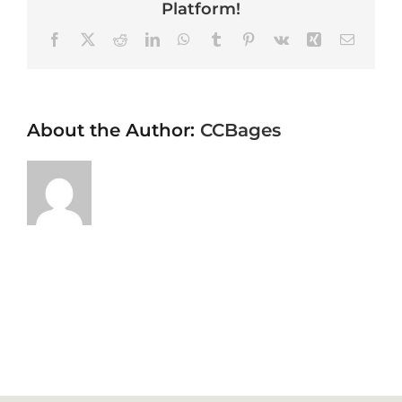
Platform!
Facebook
X
Reddit
LinkedIn
WhatsApp
Tumblr
Pinterest
Vk
Xing
Email
About the Author:
CCBages