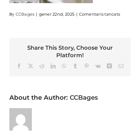
a miami 
CCBages
|
gener 22nd, 2025
|
Comentaris tancats
By
Share This Story, Choose Your
Platform!
Facebook
X
Reddit
LinkedIn
WhatsApp
Tumblr
Pinterest
Vk
Xing
Email
About the Author:
CCBages