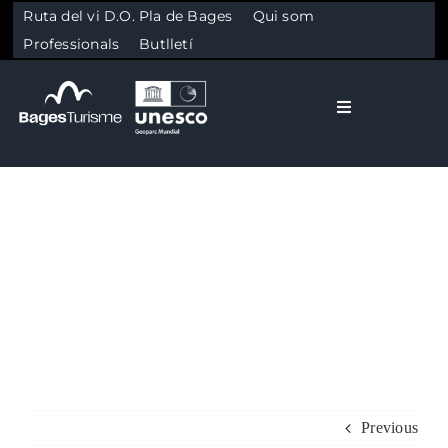
Ruta del vi D.O. Pla de Bages
Qui som
Professionals
Butlletí
Toggle Naviga
El Bages
Natura
Skip to content
Cultura
Gastronomia
Planifica
Previous