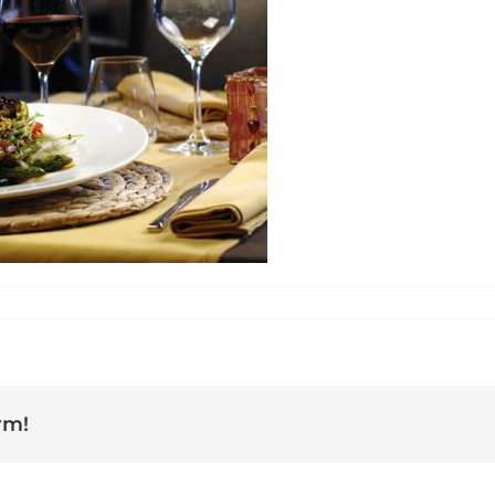
apremsa
rm!