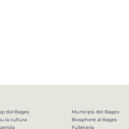
op del Bages
Municipis del Bages
iu la cultura
Biosphere al Bages
genda
Fulleteria