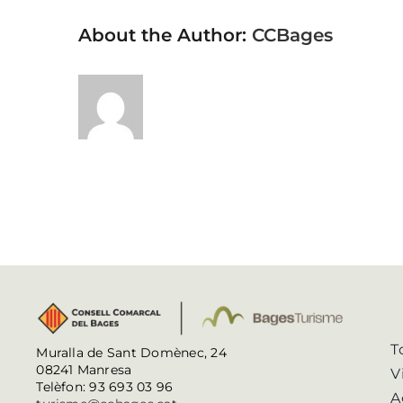
About the Author:
CCBages
T
Muralla de Sant Domènec, 24
08241 Manresa
V
Telèfon: 93 693 03 96
A