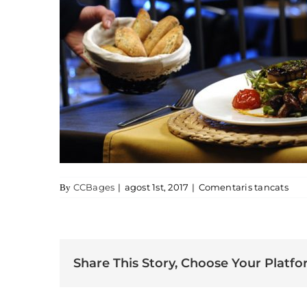
a l
CCBages
|
agost 1st, 2017
|
Comentaris tancats
By
Share This Story, Choose Your Platfo