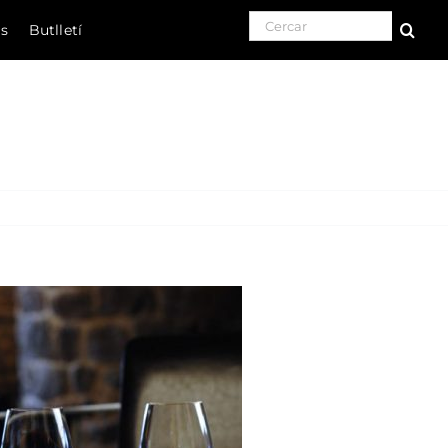
Search for:
ls
Butlletí
Natura
Cultura
Gastronomia