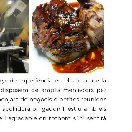
s de experiència en el sector de la
s, disposem de amplis menjadors per
 menjars de negocis o petites reunions
 acollidora on gaudir l´estiu amb els
ove i agradable on tothom s´hi sentirà