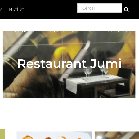
Search for:
ls
Butlletí
Natura
Cultura
Gastronomia
Restaurant Jumi