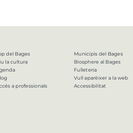
op del Bages
Municipis del Bages
iu la cultura
Biosphere al Bages
genda
Fulleteria
log
Vull aparèixer a la web
ccés a professionals
Accessibilitat