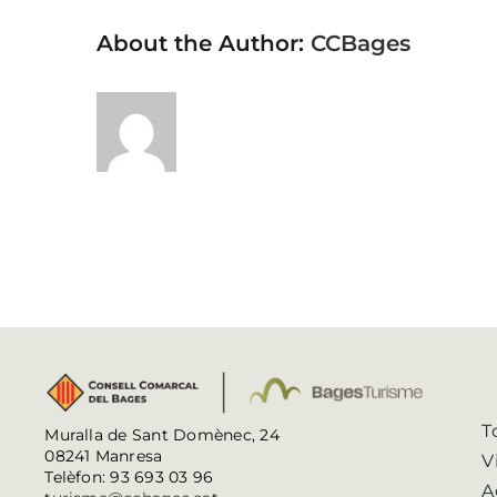
About the Author:
CCBages
T
Muralla de Sant Domènec, 24
08241 Manresa
V
Telèfon: 93 693 03 96
A