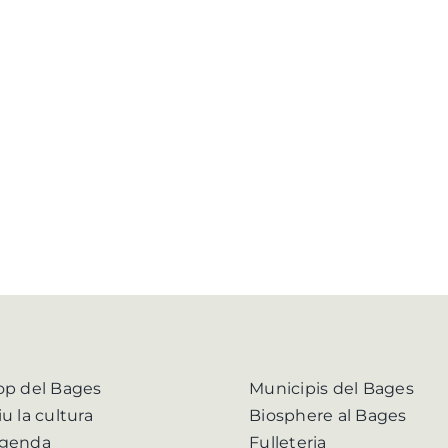
op del Bages
Municipis del Bages
iu la cultura
Biosphere al Bages
genda
Fulleteria