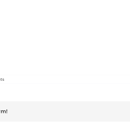
a fotomenjador2
ts
rm!