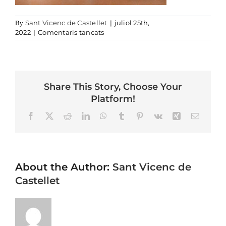
Sant Vicenc de Castellet
|
juliol 25th,
By
a foto Vives
2022
|
Comentaris tancats
Share This Story, Choose Your
Platform!
Facebook
X
Reddit
LinkedIn
WhatsApp
Tumblr
Pinterest
Vk
Xing
Email
About the Author:
Sant Vicenc de
Castellet