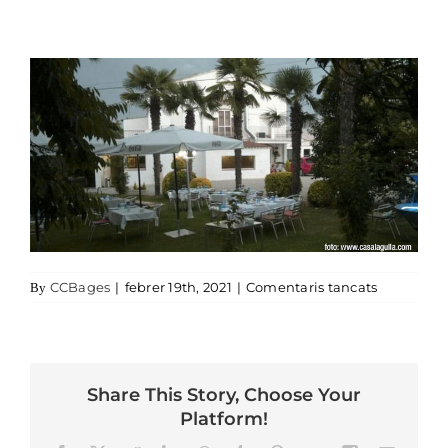
a restaura
CCBages
|
febrer 19th, 2021
|
Comentaris tancats
By
Share This Story, Choose Your
Platform!