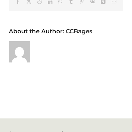
Facebook
X
Reddit
LinkedIn
WhatsApp
Tumblr
Pinterest
Vk
Xing
Email
About the Author:
CCBages