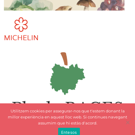
Utilitzem cookies per assegurar-nos que t'estem donant la
millor experiència en aquest lloc web. Si continues navegant
assumim que hi estàs d'acord.
Entesos