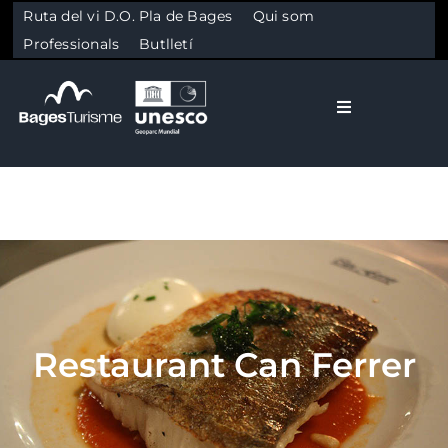
Ruta del vi D.O. Pla de Bages
Qui som
Professionals
Butlletí
Toggle Naviga
El Bages
Natura
Skip to content
Cultura
Restaurant Can Ferrer
Gastronomia
Planifica