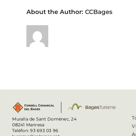
About the Author:
CCBages
T
Muralla de Sant Domènec, 24
08241 Manresa
V
Telèfon: 93 693 03 96
A