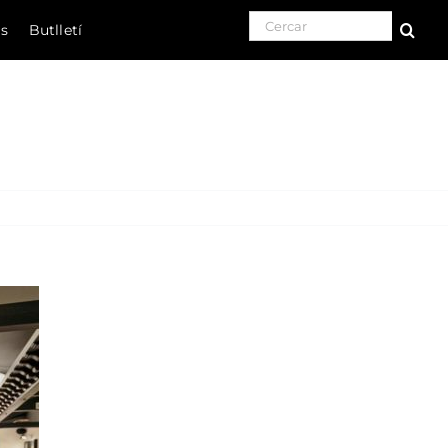
Search for:
ls
Butlletí
Natura
Cultura
Gastronomia