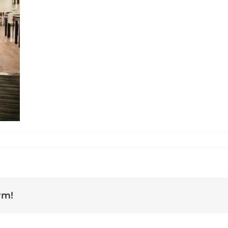
cal spagetti
rm!