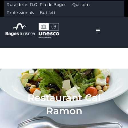
Ruta del vi D.O. Pla de Bages
Qui som
Professionals
Butlletí
Toggle Naviga
El Bages
Natura
Skip to content
Cultura
Restaurant Cal
Gastronomia
Ramon
Planifica