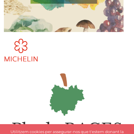
Utilitzem cookies per assegurar-nos que t'estem donant la