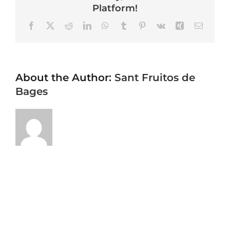
Platform!
Facebook
X
Reddit
LinkedIn
WhatsApp
Tumblr
Pinterest
Vk
Xing
Email
About the Author:
Sant Fruitos de
Bages