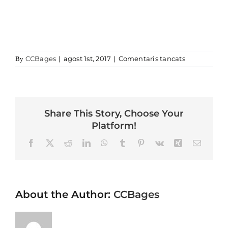
a cal-magre
CCBages
|
agost 1st, 2017
|
Comentaris tancats
By
Share This Story, Choose Your
Platform!
Facebook
X
Reddit
LinkedIn
WhatsApp
Tumblr
Pinterest
Vk
Xing
Email
About the Author:
CCBages