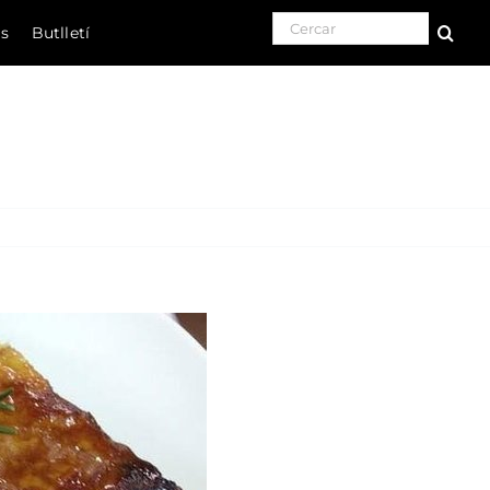
Search for:
ls
Butlletí
Natura
Cultura
Gastronomia