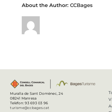
About the Author:
CCBages
T
Muralla de Sant Domènec, 24
08241 Manresa
V
Telèfon: 93 693 03 96
A
turisme@ccbages.cat