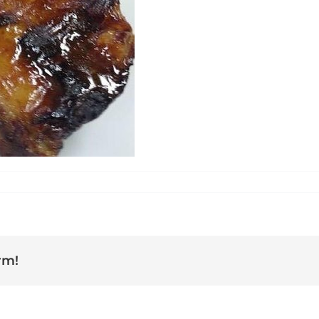
al magre
rm!