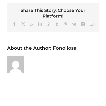
Share This Story, Choose Your
Platform!
Facebook
X
Reddit
LinkedIn
WhatsApp
Tumblr
Pinterest
Vk
Xing
Email
About the Author:
Fonollosa