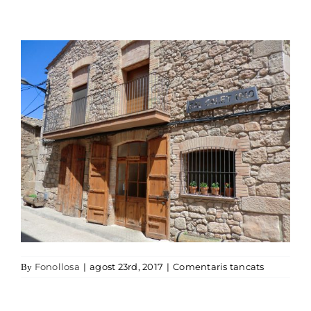
a Cal Cale
Fonollosa
|
agost 23rd, 2017
|
Comentaris tancats
By