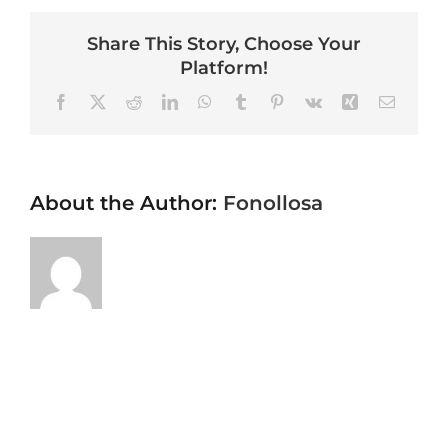
Share This Story, Choose Your
Platform!
Facebook
X
Reddit
LinkedIn
WhatsApp
Tumblr
Pinterest
Vk
Xing
Email
About the Author:
Fonollosa