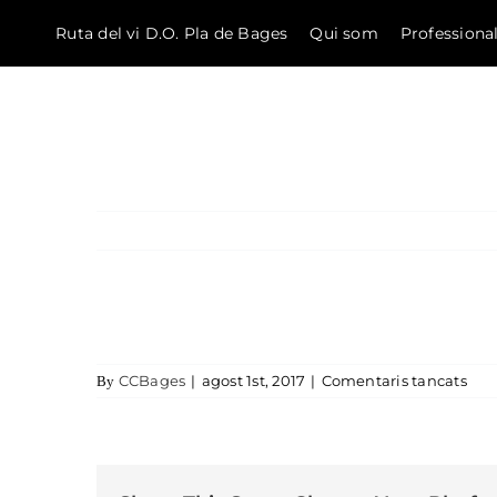
Ruta del vi D.O. Pla de Bages
Qui som
Professiona
El Bages
Skip to content
a ca
CCBages
|
agost 1st, 2017
|
Comentaris tancats
By