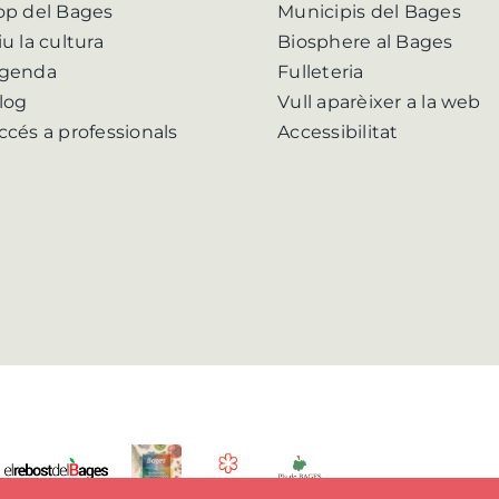
op del Bages
Municipis del Bages
iu la cultura
Biosphere al Bages
genda
Fulleteria
log
Vull aparèixer a la web
ccés a professionals
Accessibilitat