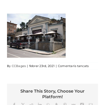
a cafe-bur
CCBages
|
febrer 23rd, 2021
|
Comentaris tancats
By
Share This Story, Choose Your
Platform!
Facebook
X
Reddit
LinkedIn
WhatsApp
Tumblr
Pinterest
Vk
Xing
Email