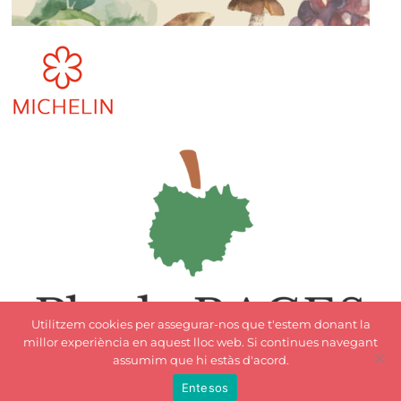
Utilitzem cookies per assegurar-nos que t'estem donant la
millor experiència en aquest lloc web. Si continues navegant
assumim que hi estàs d'acord.
Entesos