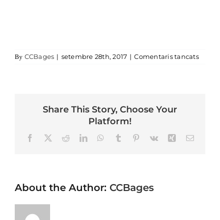
a 1
CCBages
|
setembre 28th, 2017
|
Comentaris tancats
By
Share This Story, Choose Your
Platform!
Facebook
X
Reddit
LinkedIn
WhatsApp
Tumblr
Pinterest
Vk
Xing
Email
About the Author:
CCBages