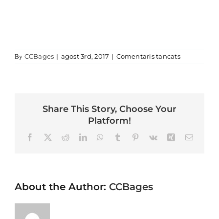
a abad cisn
CCBages
|
agost 3rd, 2017
|
Comentaris tancats
By
Share This Story, Choose Your
Platform!
Facebook
X
Reddit
LinkedIn
WhatsApp
Tumblr
Pinterest
Vk
Xing
Email
About the Author:
CCBages