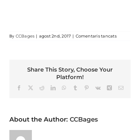
a
CCBages
|
agost 2nd, 2017
|
Comentaris tancats
By
Share This Story, Choose Your
Platform!
Facebook
X
Reddit
LinkedIn
WhatsApp
Tumblr
Pinterest
Vk
Xing
Email
About the Author:
CCBages