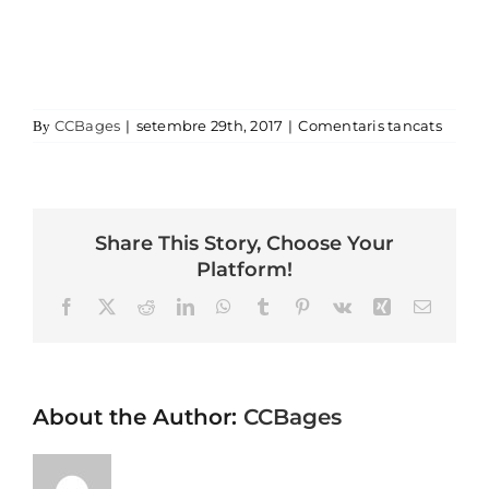
a
CCBages
|
setembre 29th, 2017
|
Comentaris tancats
By
Share This Story, Choose Your
Platform!
Facebook
X
Reddit
LinkedIn
WhatsApp
Tumblr
Pinterest
Vk
Xing
Email
About the Author:
CCBages