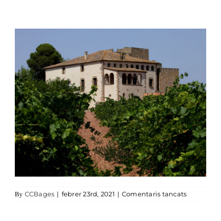
a oller de
CCBages
|
febrer 23rd, 2021
|
Comentaris tancats
By