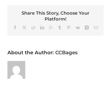
Share This Story, Choose Your
Platform!
Facebook
X
Reddit
LinkedIn
WhatsApp
Tumblr
Pinterest
Vk
Xing
Email
About the Author:
CCBages