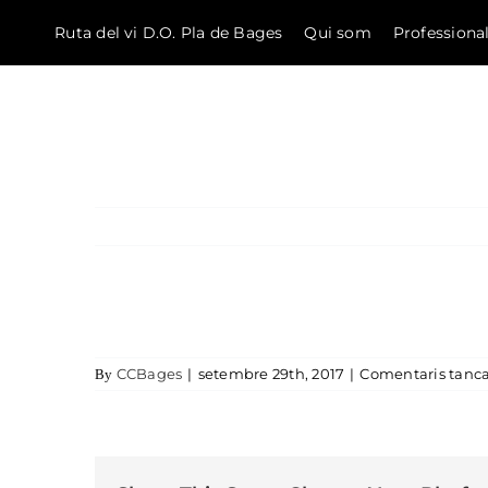
Ruta del vi D.O. Pla de Bages
Qui som
Professiona
El Bages
Skip to content
CCBages
|
setembre 29th, 2017
|
Comentaris tanca
By