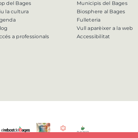
op del Bages
Municipis del Bages
iu la cultura
Biosphere al Bages
genda
Fulleteria
log
Vull aparèixer a la web
ccés a professionals
Accessibilitat