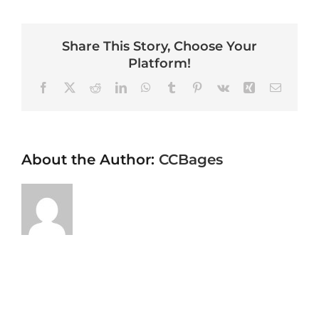
Share This Story, Choose Your
Platform!
Facebook
X
Reddit
LinkedIn
WhatsApp
Tumblr
Pinterest
Vk
Xing
Email
About the Author:
CCBages