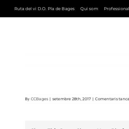
Ruta del vi D.O. Pla de Bages
Qui som
Professiona
El Bages
Skip to content
CCBages
|
setembre 28th, 2017
|
Comentaris tanca
By