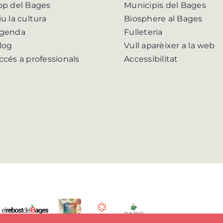
op del Bages
Municipis del Bages
iu la cultura
Biosphere al Bages
genda
Fulleteria
log
Vull aparèixer a la web
ccés a professionals
Accessibilitat