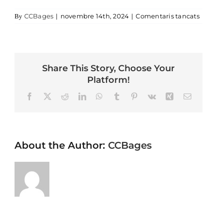
a Env
CCBages
|
novembre 14th, 2024
|
Comentaris tancats
By
Share This Story, Choose Your
Platform!
Facebook
X
Reddit
LinkedIn
WhatsApp
Tumblr
Pinterest
Vk
Xing
Email
About the Author:
CCBages