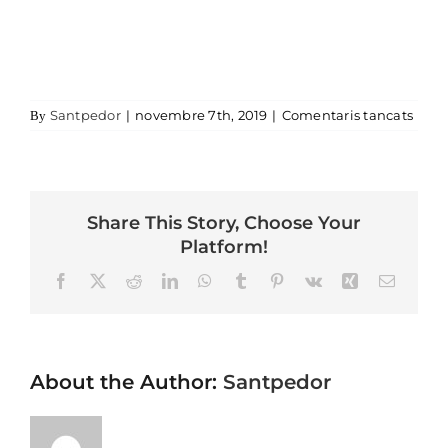
a cu
Santpedor
|
novembre 7th, 2019
|
Comentaris tancats
By
Share This Story, Choose Your
Platform!
Facebook
X
Reddit
LinkedIn
WhatsApp
Tumblr
Pinterest
Vk
Xing
Email
About the Author:
Santpedor