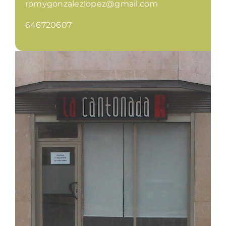
romygonzalezlopez@gmail.com
646720607