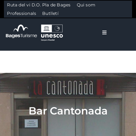
Ruta del vi D.O. Pla de Bages
Qui som
Professionals
Butlletí
Toggle Naviga
El Bages
Natura
Skip to content
Cultura
Bar Cantonada
Gastronomia
Planifica