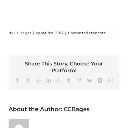
a
CCBages
|
agost 3rd, 2017
|
Comentaris tancats
By
Share This Story, Choose Your
Platform!
Facebook
X
Reddit
LinkedIn
WhatsApp
Tumblr
Pinterest
Vk
Xing
Email
About the Author:
CCBages