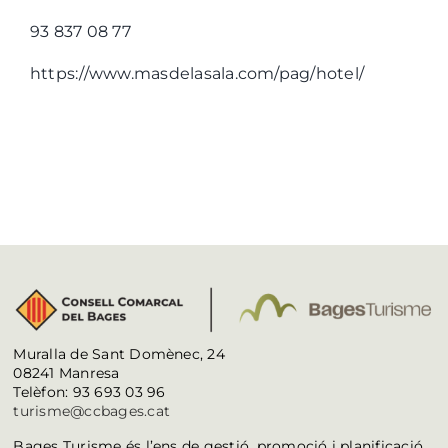
93 837 08 77
https://www.masdelasala.com/pag/hotel/
Muralla de Sant Domènec, 24
08241 Manresa
Telèfon: 93 693 03 96
turisme@ccbages.cat
Bages Turisme és l’ens de gestió, promoció i planificació