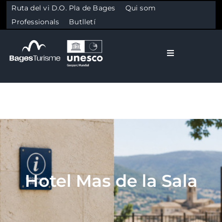
Ruta del vi D.O. Pla de Bages
Qui som
Professionals
Butlletí
Toggle Naviga
El Bages
Natura
Skip to content
Cultura
Hotel Mas de la Sala
Gastronomia
Planifica