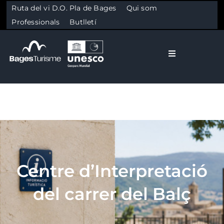
Ruta del vi D.O. Pla de Bages
Qui som
Professionals
Butlletí
Toggle Naviga
El Bages
Natura
Skip to content
Cultura
Centre d’Interpretació
Gastronomia
del carrer del Balç
Planifica