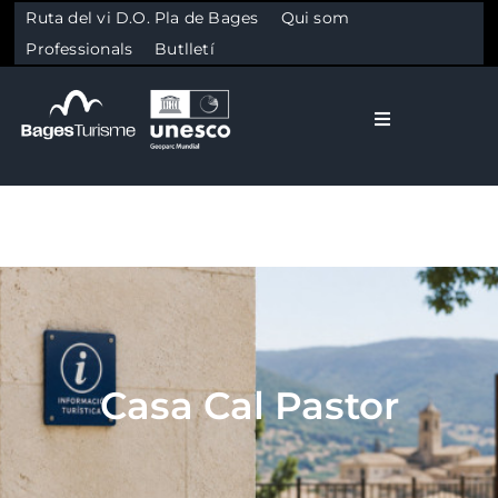
Ruta del vi D.O. Pla de Bages
Qui som
Professionals
Butlletí
Toggle Naviga
El Bages
Natura
Skip to content
Cultura
Casa Cal Pastor
Gastronomia
Planifica