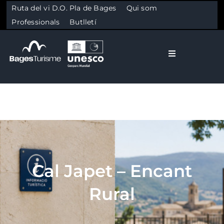
Ruta del vi D.O. Pla de Bages
Qui som
Professionals
Butlletí
Toggle Naviga
El Bages
Natura
Skip to content
Cultura
Cal Japet – Encant
Gastronomia
Rural
Planifica