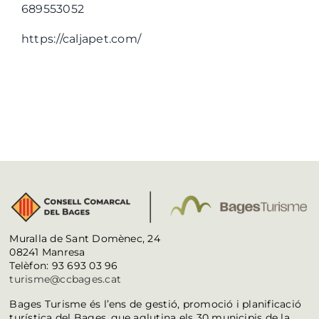
689553052
https://caljapet.com/
Muralla de Sant Domènec, 24
08241 Manresa
Telèfon: 93 693 03 96
turisme@ccbages.cat
Bages Turisme és l’ens de gestió, promoció i planificació
turística del Bages, que aglutina els 30 municipis de la