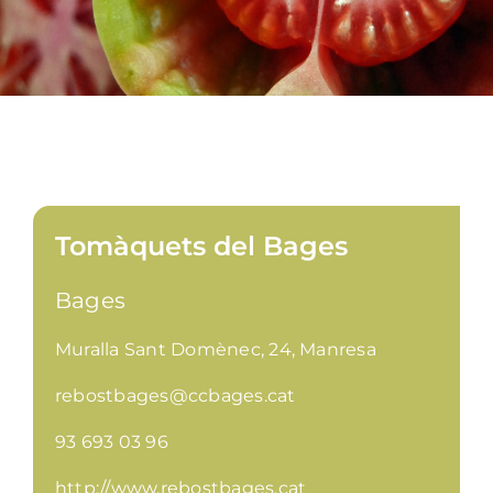
Tomàquets del Bages
Bages
Muralla Sant Domènec, 24, Manresa
rebostbages@ccbages.cat
93 693 03 96
http://www.rebostbages.cat