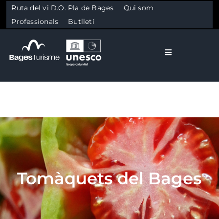
Ruta del vi D.O. Pla de Bages
Qui som
Professionals
Butlletí
Toggle Naviga
El Bages
Natura
Skip to content
Cultura
Tomàquets del Bages
Gastronomia
Planifica