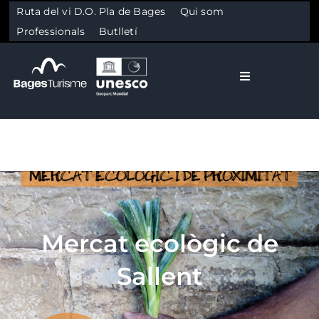
Ruta del vi D.O. Pla de Bages
Qui som
Professionals
Butlletí
Toggle Naviga
El Bages
Natura
Skip to content
Cultura
Mercat ecològic de
Gastronomia
Sallent
Planifica