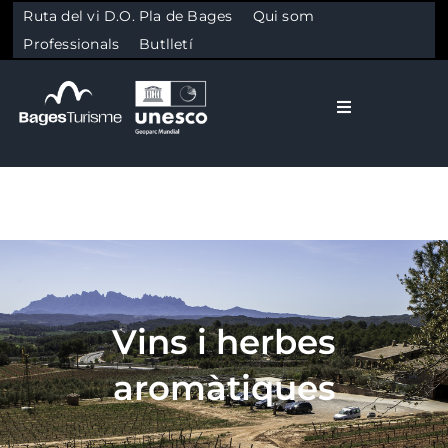
Ruta del vi D.O. Pla de Bages
Qui som
Professionals
Butlletí
Toggle Naviga
El Bages
Natura
Skip to content
Cultura
Vins i herbes
Gastronomia
aromàtiques
Planifica