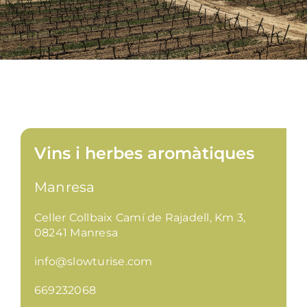
Vins i herbes aromàtiques
Manresa
Celler Collbaix Camí de Rajadell, Km 3,
08241 Manresa
info@slowturise.com
669232068