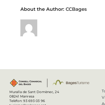
About the Author:
CCBages
T
Muralla de Sant Domènec, 24
08241 Manresa
V
Telèfon: 93 693 03 96
A