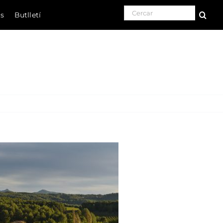
Search for:
ls
Butlletí
Natura
Cultura
Gastronomia