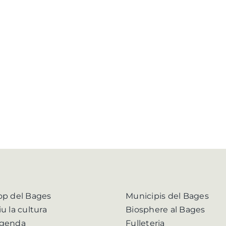
op del Bages
Municipis del Bages
iu la cultura
Biosphere al Bages
genda
Fulleteria