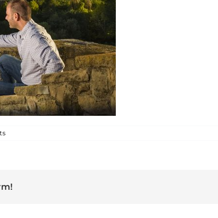
a oller del mas
ts
rm!