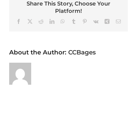
Share This Story, Choose Your
Platform!
Facebook
X
Reddit
LinkedIn
WhatsApp
Tumblr
Pinterest
Vk
Xing
Email
About the Author:
CCBages