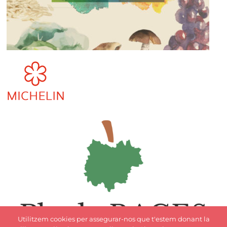
Utilitzem cookies per assegurar-nos que t'estem donant la