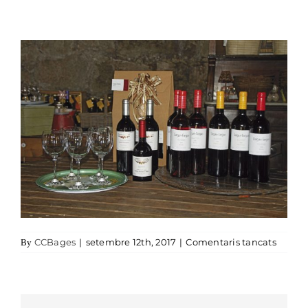
a celle
CCBages
|
setembre 12th, 2017
|
Comentaris tancats
By