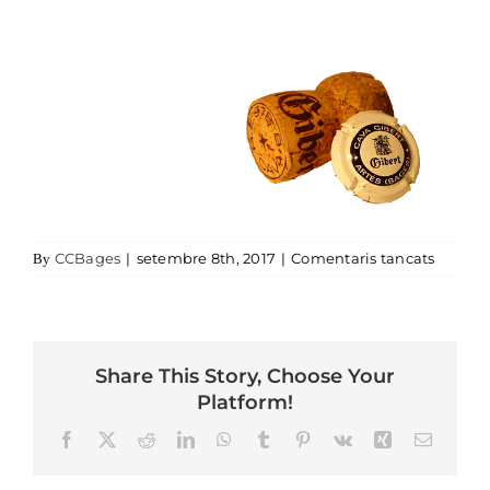
a caves
CCBages
|
setembre 8th, 2017
|
Comentaris tancats
By
Share This Story, Choose Your
Platform!
Facebook
X
Reddit
LinkedIn
WhatsApp
Tumblr
Pinterest
Vk
Xing
Email