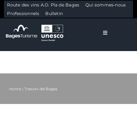
Route des vins A.O. Pla de Bages
Qui sommes-nous
Professionnels
Bulletin
Toggle Naviga
El Bages
Nature
Skip to content
Culture
Home
Tresors del Bages
Gastronomie
Planifier votre séjour