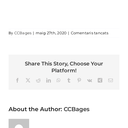
a PROTO
CCBages
|
maig 27th, 2020
|
Comentaris tancats
By
Share This Story, Choose Your
Platform!
Facebook
X
Reddit
LinkedIn
WhatsApp
Tumblr
Pinterest
Vk
Xing
Email
About the Author:
CCBages