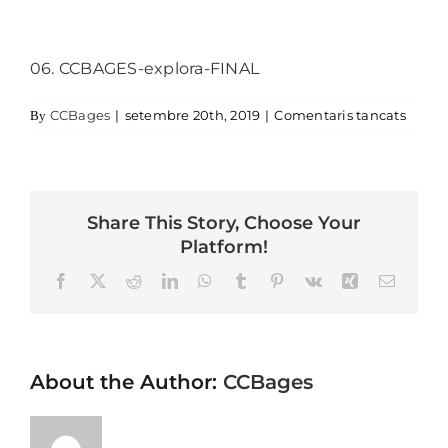
06. CCBAGES-explora-FINAL
a 06.
CCBages
|
setembre 20th, 2019
|
Comentaris tancats
By
Share This Story, Choose Your
Platform!
Facebook
X
Reddit
LinkedIn
WhatsApp
Tumblr
Pinterest
Vk
Xing
Email
About the Author:
CCBages